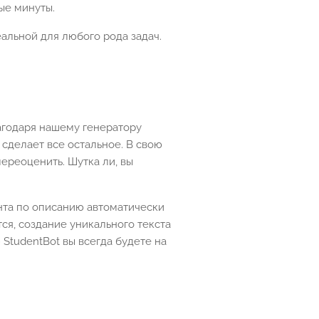
ые минуты.
еальной для любого рода задач.
лагодаря нашему генератору
 сделает все остальное. В свою
ереоценить. Шутка ли, вы
нта по описанию автоматически
тся, создание уникального текста
StudentBot вы всегда будете на