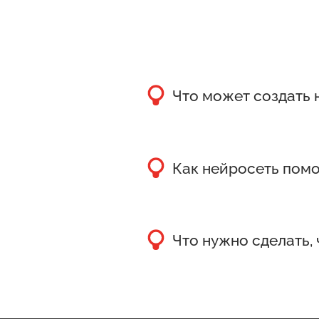
Что может создать 
Нейросеть для генерации
для различных проектов.
Как нейросеть помо
Нейросеть помогает напи
и делать правки.
Что нужно сделать,
Чтобы нейросеть создала
система сделает все ост