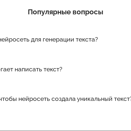
Популярные вопросы
нейросеть для генерации текста?
 текста может создать уникальные статьи, посты 
гает написать текст?
сать текст быстро и качественно, избавляя от н
 чтобы нейросеть создала уникальный текст
 уникальный текст, нужно зайти на сайт, указать 
альное.