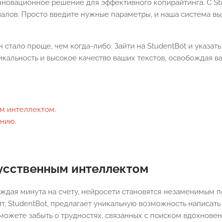
новационное решение для эффективного копирайтинга. С Stu
алов. Просто введите нужные параметры, и наша система вы
 стало проще, чем когда-либо. Зайти на StudentBot и указать
кальность и высокое качество ваших текстов, освобождая ва
ым интеллектом
.
анию
.
кусственным интеллектом
аждая минута на счету, нейросети становятся незаменимым
йт, StudentBot, предлагает уникальную возможность написать
 можете забыть о трудностях, связанных с поиском вдохновен