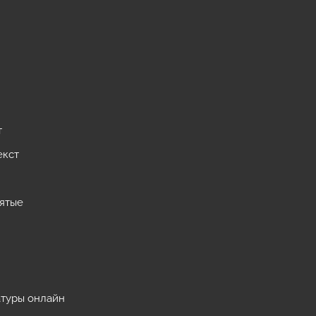
т
екст
пятые
атуры онлайн