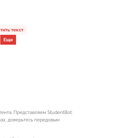
тить текст
Еще
ента. Представляем StudentBot:
чах, доверьтесь передовым