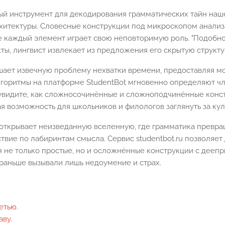
й инструмент для декодирования грамматических тайн наше
рхитектуры. Словесные конструкции под микроскопом анали
е каждый элемент играет свою неповторимую роль. "Подобно
, лингвист извлекает из предложения его скрытую структур
ает извечную проблему нехватки времени, предоставляя м
Алгоритмы на платформе StudentBot мгновенно определяют ч
у увидите, как сложносочинённые и сложноподчинённые кон
 возможность для школьников и филологов заглянуть за кул
открывает неизведанную вселенную, где грамматика превра
твие по лабиринтам смысла. Сервис studentbot.ru позволяет
я не только простые, но и осложнённые конструкции с дееп
раньше вызывали лишь недоумение и страх.
етью
.
аву
.