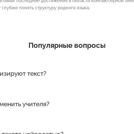
читывая последние достижения в области компьютерной лин
 глубже понять структуру родного языка.
Популярные вопросы
изируют текст?
текст, используя алгоритмы, распознающие грамм
менить учителя?
енить учителя, но служат отличным помощником в 