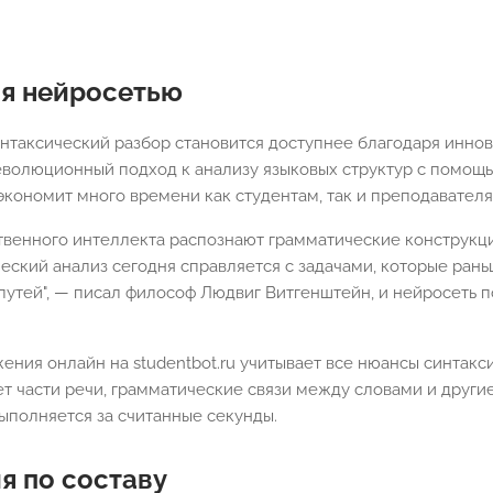
я нейросетью
интаксический разбор становится доступнее благодаря инн
еволюционный подход к анализу языковых структур с помощь
кономит много времени как студентам, так и преподавателя
венного интеллекта распознают грамматические конструкци
еский анализ сегодня справляется с задачами, которые ран
 путей", — писал философ Людвиг Витгенштейн, и нейросеть 
ния онлайн на studentbot.ru учитывает все нюансы синтакси
ет части речи, грамматические связи между словами и други
ыполняется за считанные секунды.
я по составу