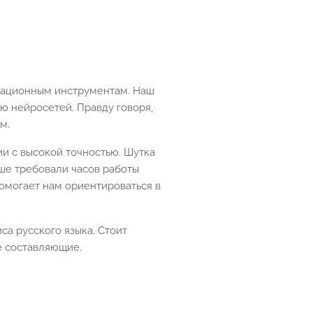
овационным инструментам. Наш
ю нейросетей. Правду говоря,
м.
и с высокой точностью. Шутка
ьше требовали часов работы
помогает нам ориентироваться в
са русского языка. Стоит
е составляющие.