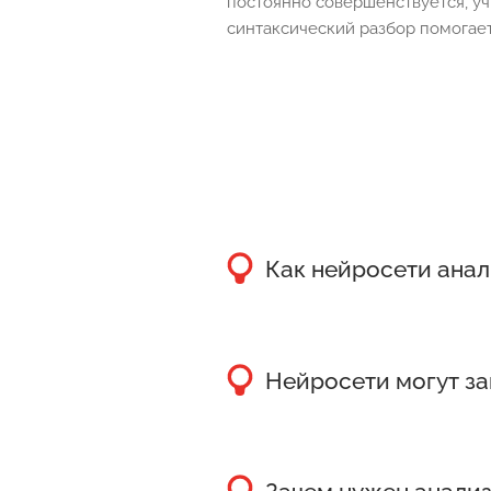
постоянно совершенствуется, у
синтаксический разбор помогает
Как нейросети анал
Нейросети анализируют 
связи между словами.
Нейросети могут за
Нейросети не могут зам