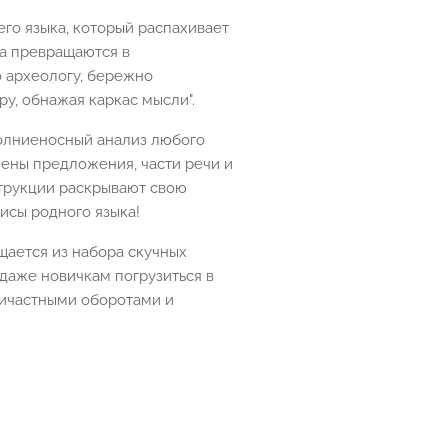
го языка, который распахивает
за превращаются в
 археологу, бережно
у, обнажая каркас мысли".
олниеносный анализ любого
лены предложения, части речи и
струкции раскрывают свою
исы родного языка!
щается из набора скучных
 даже новичкам погрузиться в
ричастными оборотами и