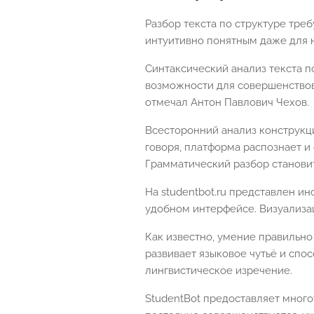
Разбор текста по структуре тре
интуитивно понятным даже для 
Синтаксический анализ текста п
возможности для совершенствов
отмечал Антон Павлович Чехов.
Всесторонний анализ конструкци
говоря, платформа распознает и
Грамматический разбор станови
На studentbot.ru представлен ин
удобном интерфейсе. Визуализа
Как известно, умение правильн
развивает языковое чутьё и спос
лингвистическое изречение.
StudentBot предоставляет много