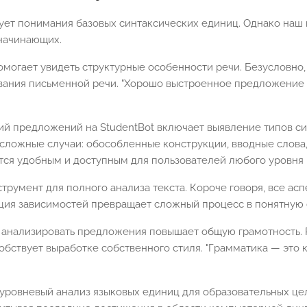
бует понимания базовых синтаксических единиц. Однако наш
начинающих.
омогает увидеть структурные особенности речи. Безусловно,
ания письменной речи. "Хорошо выстроенное предложение д
й предложений на StudentBot включает выявление типов син
 сложные случаи: обособленные конструкции, вводные слова
тся удобным и доступным для пользователей любого уровня 
струмент для полного анализа текста. Короче говоря, все ас
ция зависимостей превращает сложный процесс в понятную 
о анализировать предложения повышает общую грамотность. 
обствует выработке собственного стиля. "Грамматика — это к
уровневый анализ языковых единиц для образовательных цел